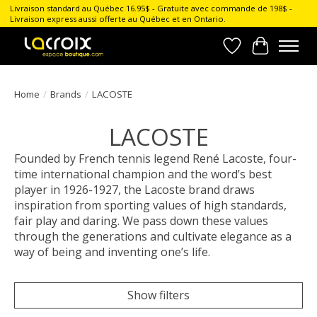
Livraison standard au Québec 16.95$ - Gratuite avec commande de 198$ -
Livraison express aussi offerte au Québec et en Ontario.
Wish List
Cart
Home
/
Brands
/
LACOSTE
LACOSTE
Founded by French tennis legend René Lacoste, four-
time international champion and the word’s best
player in 1926-1927, the Lacoste brand draws
inspiration from sporting values of high standards,
fair play and daring. We pass down these values
through the generations and cultivate elegance as a
way of being and inventing one’s life.
Show filters