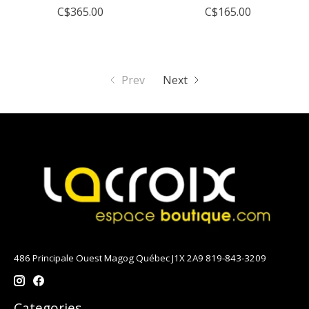
C$365.00
C$165.00
Prev
Next
486 Principale Ouest Magog Québec J1X 2A9 819-843-3209
Categories