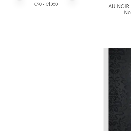
C$
0
- C$
350
AU NOIR 
No