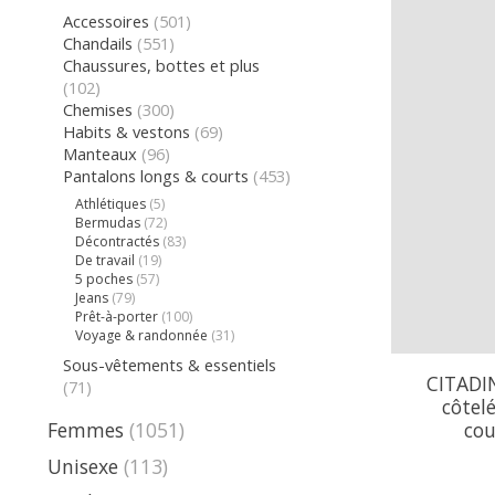
Accessoires
(501)
Chandails
(551)
Chaussures, bottes et plus
(102)
Chemises
(300)
Habits & vestons
(69)
Manteaux
(96)
Pantalons longs & courts
(453)
Athlétiques
(5)
Bermudas
(72)
Décontractés
(83)
De travail
(19)
5 poches
(57)
Jeans
(79)
Prêt-à-porter
(100)
Voyage & randonnée
(31)
Sous-vêtements & essentiels
CITADIN
(71)
côtelé
cou
Femmes
(1051)
Unisexe
(113)