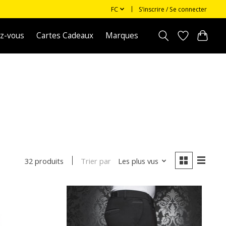
FC
S’inscrire / Se connecter
z-vous
Cartes Cadeaux
Marques
Trier par
Les plus vus
32 produits