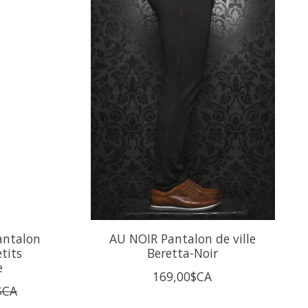
antalon
AU NOIR Pantalon de ville
tits
Beretta-Noir
e
169,00$CA
$CA