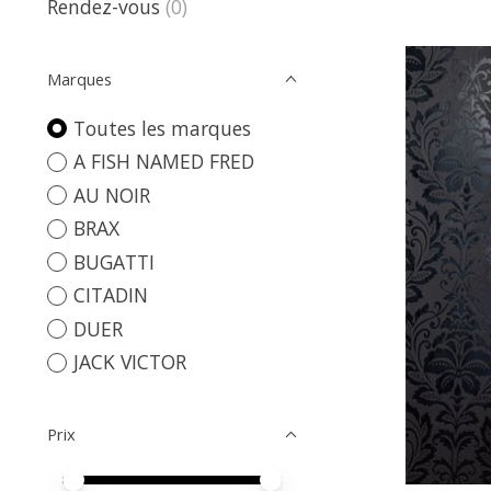
Rendez-vous
(0)
Marques
Toutes les marques
A FISH NAMED FRED
AU NOIR
BRAX
BUGATTI
CITADIN
DUER
JACK VICTOR
Prix
Prix minimum
Price maximum value