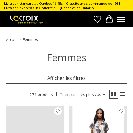
Livraison standard au Québec 16.95$ - Gratuite avec commande de 198$ -
Livraison express aussi offerte au Québec et en Ontario.
Liste de souhait
Panier
Accueil
/
Femmes
Femmes
Afficher les filtres
271 produits
Trier par
Les plus vus