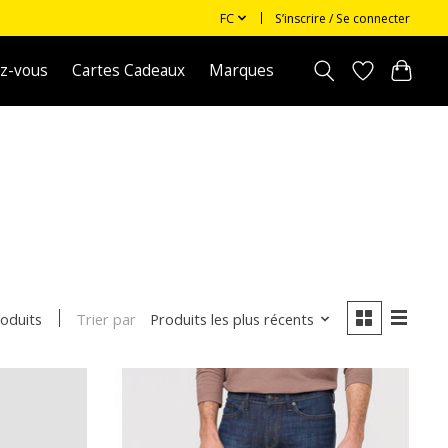
FC
S’inscrire / Se connecter
z-vous
Cartes Cadeaux
Marques
Trier par
Produits les plus récents
roduits