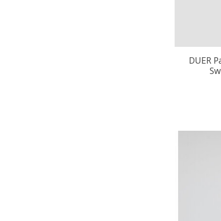
DUER Pa
Sw