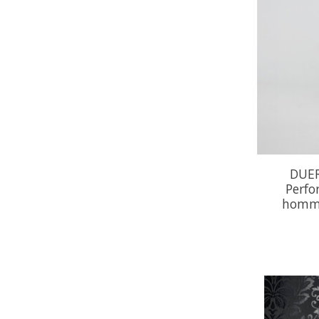
DUER
Perfo
homme