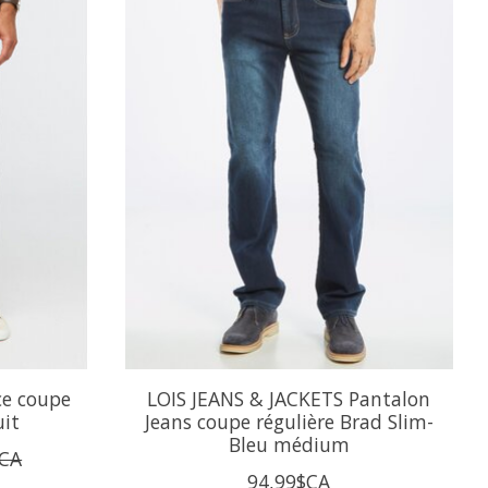
ce coupe
LOIS JEANS & JACKETS Pantalon
uit
Jeans coupe régulière Brad Slim-
Bleu médium
$CA
94,99$CA