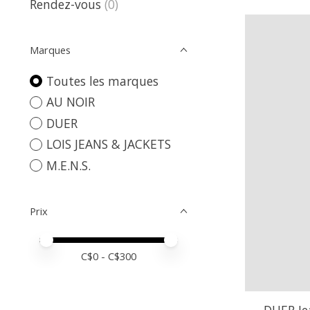
Rendez-vous
(0)
Marques
Toutes les marques
AU NOIR
DUER
LOIS JEANS & JACKETS
M.E.N.S.
Prix
Prix minimum
Price maximum value
C$
0
- C$
300
DUER Je