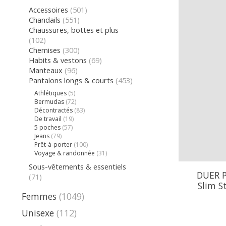
Accessoires
(501)
Chandails
(551)
Chaussures, bottes et plus
(102)
Chemises
(300)
Habits & vestons
(69)
Manteaux
(96)
Pantalons longs & courts
(453)
Athlétiques
(5)
Bermudas
(72)
Décontractés
(83)
De travail
(19)
5 poches
(57)
Jeans
(79)
Prêt-à-porter
(100)
Voyage & randonnée
(31)
Sous-vêtements & essentiels
DUER P
(71)
Slim S
Femmes
(1049)
Unisexe
(112)