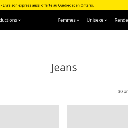
 Livraison express aussi offerte au Québec et en Ontario.
ductions
Hommes
Femmes
Unisexe
Rende
Jeans
30 p