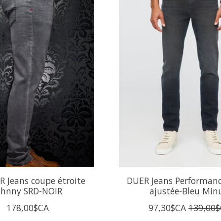
 Jeans coupe étroite
DUER Jeans Performan
ohnny SRD-NOIR
ajustée-Bleu Min
178,00$CA
97,30$CA
139,00