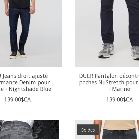
 Jeans droit ajusté
DUER Pantalon décontr
rmance Denim pour
poches NuStretch pou
 - Nightshade Blue
- Marine
139,00$CA
139,00$CA
Soldes