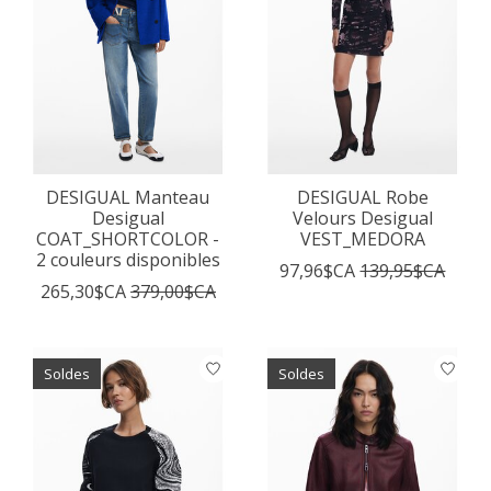
DESIGUAL Manteau
DESIGUAL Robe
Desigual
Velours Desigual
COAT_SHORTCOLOR -
VEST_MEDORA
2 couleurs disponibles
97,96$CA
139,95$CA
265,30$CA
379,00$CA
Soldes
Soldes