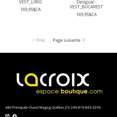
VEST_LIRIO
Desigual -
VEST_BUCAREST
169,95$CA
169,95$CA
Préc.
Page suivante
486 Principale Ouest Magog Québec J1X 2A9 819-843-3209