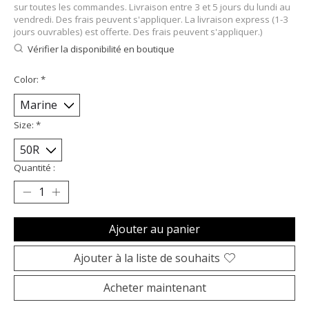
sur toutes les commandes. Livraison entre 3 et 5 jours du lundi au
vendredi. Des frais peuvent s'appliquer. La livraison express (1-3
jours ouvrables) est offerte. Des frais peuvent s'appliquer.)
Vérifier la disponibilité en boutique
Color:
*
Size:
*
Quantité :
Ajouter au panier
Ajouter à la liste de souhaits
Acheter maintenant