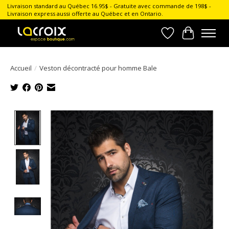
Livraison standard au Québec 16.95$ - Gratuite avec commande de 198$ -
Livraison express aussi offerte au Québec et en Ontario.
Liste de souhait
Panier
Accueil
/
Veston décontracté pour homme Bale
Product image slideshow Items