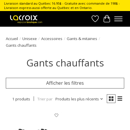
Livraison standard au Québec 16.95$ - Gratuite avec commande de 198$ -
Livraison express aussi offerte au Québec et en Ontario.
Liste de souhait
Panier
Accueil
/
Unisexe
/
Accessoires
/
Gants & mitaines
/
Gants chauffants
Gants chauffants
Afficher les filtres
1 produits
Trier par
Produits les plus récents