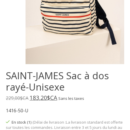
SAINT-JAMES Sac à dos
rayé-Unisexe
183,20$CA
229,00$CA
Sans les taxes
1416-50-U
En stock (1)
(Délai de livraison :La livraison standard est offerte
sur toutes les commandes. Livraison entre 3 et 5 jours du lundi au