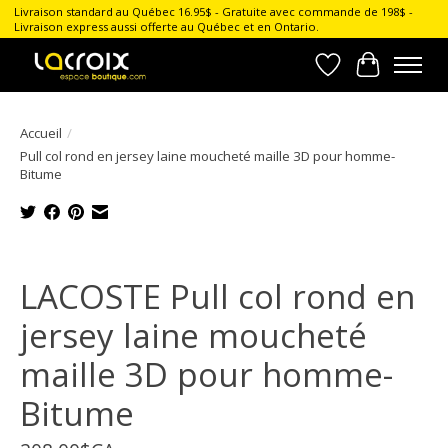
Livraison standard au Québec 16.95$ - Gratuite avec commande de 198$ -
Livraison express aussi offerte au Québec et en Ontario.
Liste de souhait
Panier
Accueil
/
Pull col rond en jersey laine moucheté maille 3D pour homme-
Bitume
Product image slideshow Items
LACOSTE Pull col rond en
jersey laine moucheté
maille 3D pour homme-
Bitume