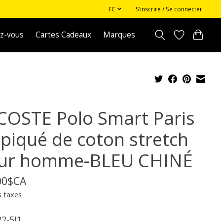
FC
S’inscrire / Se connecter
z-vous
Cartes Cadeaux
Marques
COSTE Polo Smart Paris
 piqué de coton stretch
ur homme-BLEU CHINÉ
00$CA
s taxes
2-5I1