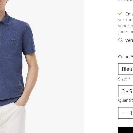
En 
sur tou
vendred
jours o
Véri
Color:
Size:
*
Quantit