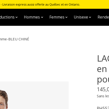
 Livraison express aussi offerte au Québec et en Ontario.
ductions
Hommes
Femmes
Unisexe
Rende
 homme-BLEU CHINÉ
LA
en
po
145,
Sans le
PH552