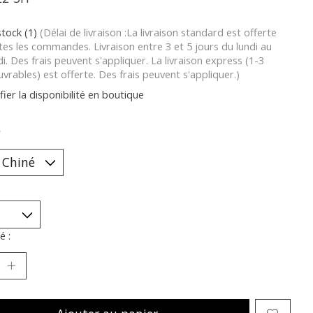
stock (1)
(Délai de livraison :La livraison standard est offerte
tes les commandes. Livraison entre 3 et 5 jours du lundi au
i. Des frais peuvent s'appliquer. La livraison express (1-3
uvrables) est offerte. Des frais peuvent s'appliquer.)
fier la disponibilité en boutique
*
é :