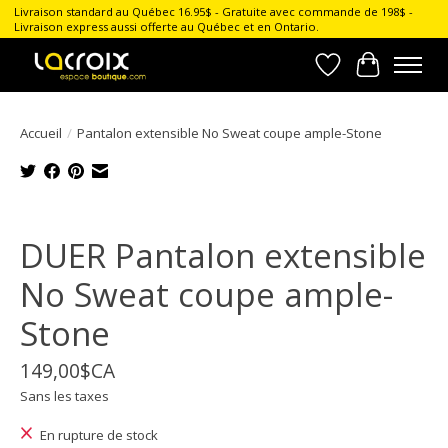
Livraison standard au Québec 16.95$ - Gratuite avec commande de 198$ -
Livraison express aussi offerte au Québec et en Ontario.
Liste de souhait
Panier
Accueil
/
Pantalon extensible No Sweat coupe ample-Stone
Product image slideshow Items
DUER Pantalon extensible
No Sweat coupe ample-
Stone
149,00$CA
Sans les taxes
En rupture de stock