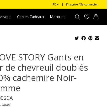
FC
S’inscrire / Se connecter
z-vous
Cartes Cadeaux
Marques
OVE STORY Gants en
ir de chevreuil doublés
0% cachemire Noir-
omme
00$CA
s taxes