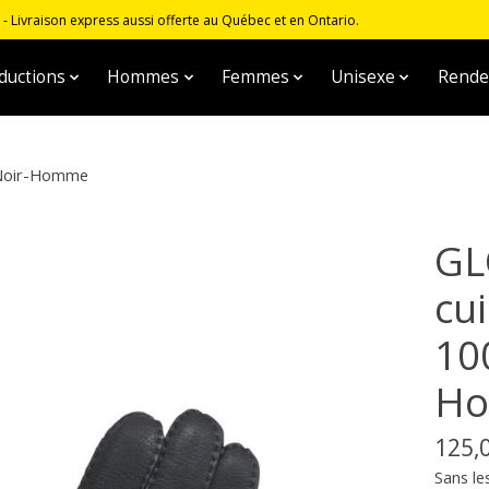
 Livraison express aussi offerte au Québec et en Ontario.
ductions
Hommes
Femmes
Unisexe
Rende
e Noir-Homme
GL
cu
10
H
125,
Sans le