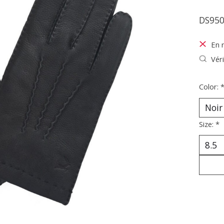
DS950
En 
Véri
Color:
Size:
*