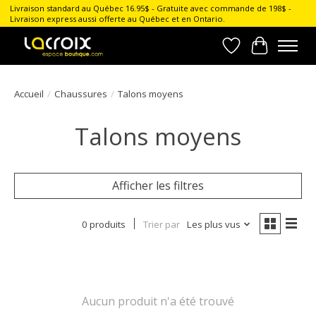
Livraison standard au Québec 16.95$ - Gratuite avec commande de 198$ -
Livraison express aussi offerte au Québec et en Ontario.
Liste de souhait
Panier
Accueil
/
Chaussures
/
Talons moyens
Talons moyens
Afficher les filtres
0 produits
Trier par
Les plus vus
Aucun produit n'a été trouvé