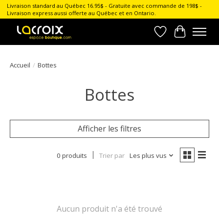
Livraison standard au Québec 16.95$ - Gratuite avec commande de 198$ -
Livraison express aussi offerte au Québec et en Ontario.
Liste de souhait
Panier
Accueil
/
Bottes
Bottes
Afficher les filtres
0 produits
Trier par
Les plus vus
Aucun produit n'a été trouvé