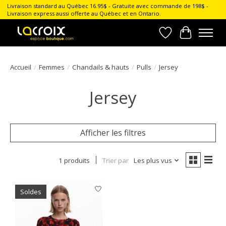
Livraison standard au Québec 16.95$ - Gratuite avec commande de 198$ -
Livraison express aussi offerte au Québec et en Ontario.
Liste de souhait
Panier
Accueil
/
Femmes
/
Chandails & hauts
/
Pulls
/
Jersey
Jersey
Afficher les filtres
1 produits
Trier par
Les plus vus
Soldes