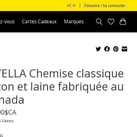
FC
S’inscrire / Se connecter
z-vous
Cartes Cadeaux
Marques
YELLA Chemise classique
ton et laine fabriquée au
nada
00$CA
s taxes
6