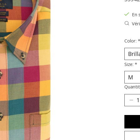
En 
Véri
Color:
Size:
*
Quantit