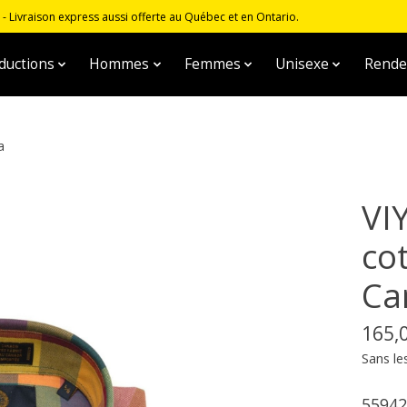
 Livraison express aussi offerte au Québec et en Ontario.
ductions
Hommes
Femmes
Unisexe
Rende
a
VI
co
Ca
165,
Sans le
55942