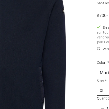
Sans le
8700-
En 
sur tou
vendred
jours o
Véri
Color:
Size:
*
Quantit