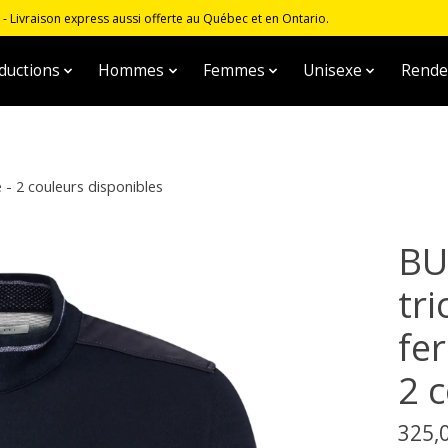
 Livraison express aussi offerte au Québec et en Ontario.
ductions
Hommes
Femmes
Unisexe
Rende
 - 2 couleurs disponibles
BU
tri
fe
2 
325,