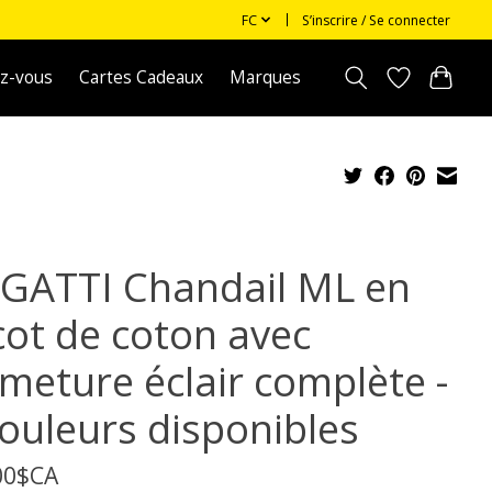
FC
S’inscrire / Se connecter
z-vous
Cartes Cadeaux
Marques
GATTI Chandail ML en
cot de coton avec
rmeture éclair complète -
couleurs disponibles
00$CA