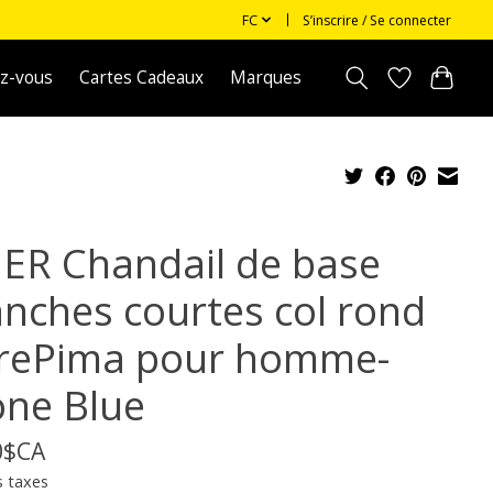
FC
S’inscrire / Se connecter
z-vous
Cartes Cadeaux
Marques
ER Chandail de base
nches courtes col rond
rePima pour homme-
one Blue
0$CA
s taxes