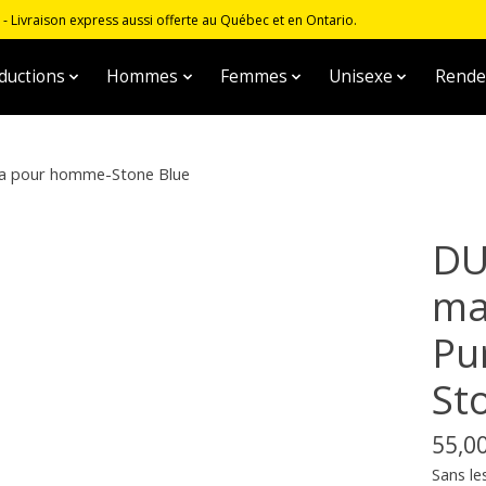
 Livraison express aussi offerte au Québec et en Ontario.
ductions
Hommes
Femmes
Unisexe
Rende
ma pour homme-Stone Blue
DU
ma
Pu
St
55,0
Sans le