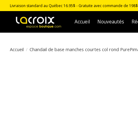
Livraison standard au Québec 16.95$ - Gratuite avec commande de 198$ -
Accueil
Nouveautés
Ré
Accueil
/
Chandail de base manches courtes col rond PurePi
Product image slideshow Items