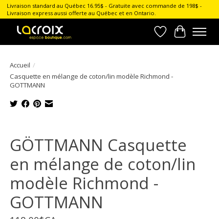
Livraison standard au Québec 16.95$ - Gratuite avec commande de 198$ -
Livraison express aussi offerte au Québec et en Ontario.
Liste de souhait
Panier
Accueil
/
Casquette en mélange de coton/lin modèle Richmond -
GOTTMANN
Product image slideshow Items
GÖTTMANN Casquette
en mélange de coton/lin
modèle Richmond -
GOTTMANN