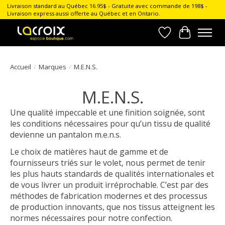
Livraison standard au Québec 16.95$ - Gratuite avec commande de 198$ -
Livraison express aussi offerte au Québec et en Ontario.
Liste de souhait
Panier
Accueil
/
Marques
/
M.E.N.S.
M.E.N.S.
Une qualité impeccable et une finition soignée, sont
les conditions nécessaires pour qu’un tissu de qualité
devienne un pantalon m.e.n.s.
Le choix de matières haut de gamme et de
fournisseurs triés sur le volet, nous permet de tenir
les plus hauts standards de qualités internationales et
de vous livrer un produit irréprochable. C’est par des
méthodes de fabrication modernes et des processus
de production innovants, que nos tissus atteignent les
normes nécessaires pour notre confection.