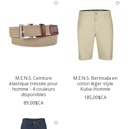
M.E.N.S. Ceinture
M.E.N.S. Bermuda en
élastique tressée pour
coton léger style
homme - 4 couleurs
Kuba-Homme
disponibles
185,00$CA
89,00$CA