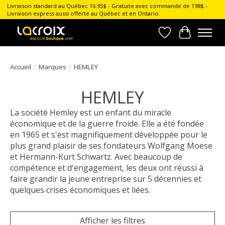
Livraison standard au Québec 16.95$ - Gratuite avec commande de 198$ -
Livraison express aussi offerte au Québec et en Ontario.
Liste de souhait
Panier
Accueil
/
Marques
/
HEMLEY
HEMLEY
La société Hemley est un enfant du miracle
économique et de la guerre froide. Elle a été fondée
en 1965 et s'est magnifiquement développée pour le
plus grand plaisir de ses fondateurs Wolfgang Moese
et Hermann-Kurt Schwartz. Avec beaucoup de
compétence et d'engagement, les deux ont réussi à
faire grandir la jeune entreprise sur 5 décennies et
quelques crises économiques et liées.
Afficher les filtres