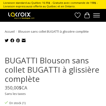
Livraison standard au Québec 16.95$ - Gratuite avec commande de 198$ -
Livraison express aussi offerte au Québec et en Ontario.
Liste de souhait
Panier
Accueil
/
Blouson sans collet BUGATTI à glissière complète
Product image slideshow Items
BUGATTI Blouson sans
collet BUGATTI à glissière
complète
350,00$CA
Sans les taxes
En stock (1)