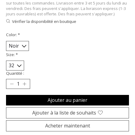
sur toutes les commandes. Livraison entre 3 et 5 jours du lundi au
vendredi. Des frais peuvent s'appliquer. La livraison express (1-3
jours ouvrables) est offerte. Des frais peuvent s'appliquer.)
Vérifier la disponibilité en boutique
Color:
*
Size:
*
Quantité :
Ajouter au panier
Ajouter à la liste de souhaits
Acheter maintenant