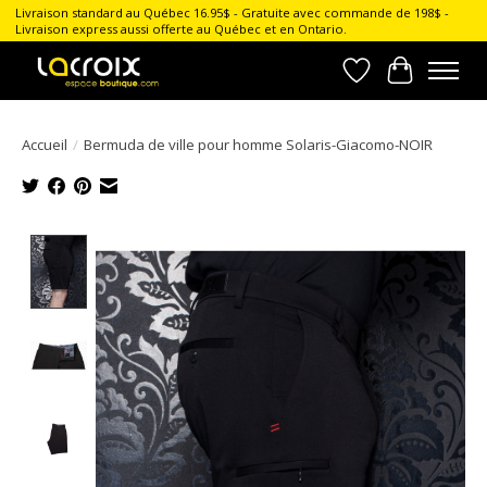
Livraison standard au Québec 16.95$ - Gratuite avec commande de 198$ -
Livraison express aussi offerte au Québec et en Ontario.
Liste de souhait
Panier
Accueil
/
Bermuda de ville pour homme Solaris-Giacomo-NOIR
Product image slideshow Items